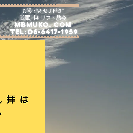
お問い合わせは下記に
武庫川キリスト教会
​
mbmuko. com
​
tel:o6-6417-1959