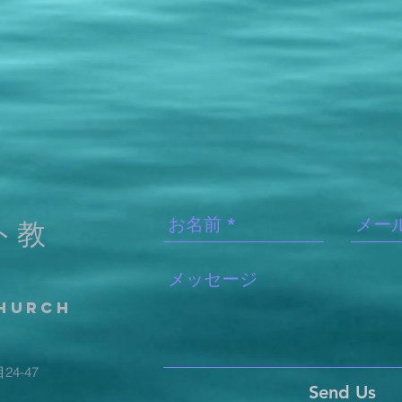
ト教
CHURCH
4-47
Send Us