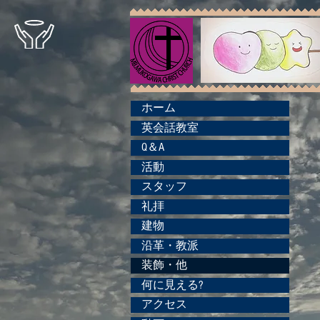
ホーム
英会話教室
Q＆A
活動
スタッフ
礼拝
建物
沿革・教派
装飾・他
何に見える?
アクセス